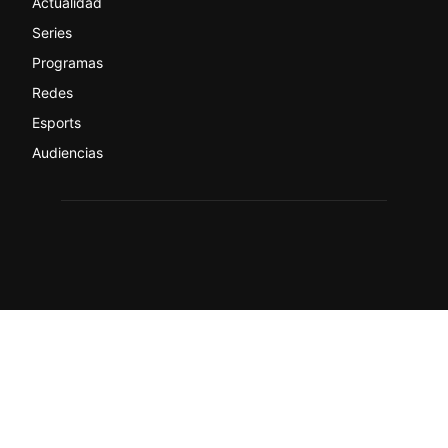
Actualidad
Series
Programas
Redes
Esports
Audiencias
© actualtv.es-Todos los derechos reservados.
Sobre ActualTV
Contacto
Quiénes somos
Condiciones y Aviso Legal
Código ético