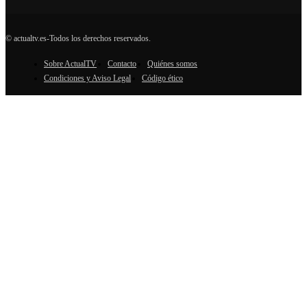
© actualtv.es-Todos los derechos reservados.
Sobre ActualTV
Contacto
Quiénes somos
Condiciones y Aviso Legal
Código ético