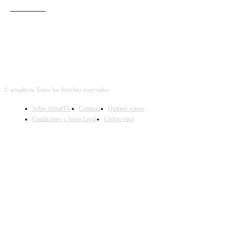
Audiencias
© actualtv.es-Todos los derechos reservados.
Sobre ActualTV
Contacto
Quiénes somos
Condiciones y Aviso Legal
Código ético