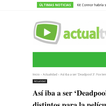
ÚLTIMAS NOTICIAS
Kit Connor habría 
dirigida por Jake Sc
INICIO
ÚLTIMAS NOTICIAS
PROGRA
Inicio
Actualidad
Así iba a ser 'Deadpool 3': Fox ten
Actualidad
Así iba a ser ‘Deadpoo
distintos para la pelíc