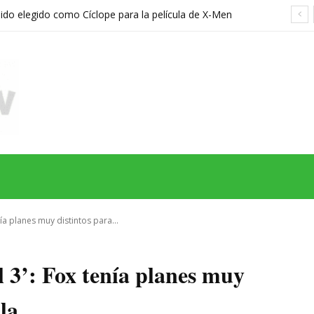
sido elegido como Cíclope para la película de X-Men
hreier
MAS
SERIES
CINE
TEATRO
NEGOCIO
REDES
MORE
ía planes muy distintos para...
l 3’: Fox tenía planes muy
ula