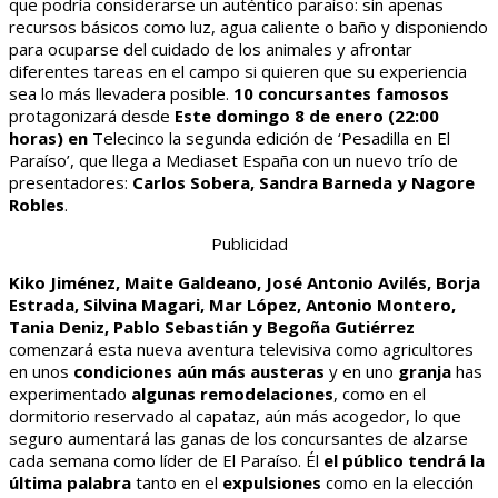
que podría considerarse un auténtico paraíso: sin apenas
recursos básicos como luz, agua caliente o baño y disponiendo
para ocuparse del cuidado de los animales y afrontar
diferentes tareas en el campo si quieren que su experiencia
sea lo más llevadera posible.
10 concursantes famosos
protagonizará desde
Este domingo 8 de enero (22:00
horas)
en
Telecinco la segunda edición de ‘Pesadilla en El
Paraíso’, que llega a Mediaset España con un nuevo trío de
presentadores:
Carlos Sobera, Sandra Barneda y Nagore
Robles
.
Publicidad
Kiko Jiménez, Maite Galdeano, José Antonio Avilés, Borja
Estrada, Silvina Magari, Mar López, Antonio Montero,
Tania Deniz, Pablo Sebastián y Begoña Gutiérrez
comenzará esta nueva aventura televisiva como agricultores
en unos
condiciones aún más austeras
y en uno
granja
has
experimentado
algunas remodelaciones
, como en el
dormitorio reservado al capataz, aún más acogedor, lo que
seguro aumentará las ganas de los concursantes de alzarse
cada semana como líder de El Paraíso. Él
el público tendrá la
última palabra
tanto en el
expulsiones
como en la elección