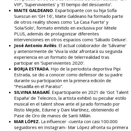
VIP’, ‘Supervivientes’ y ‘El tiempo del descuento’.
MAITE GALDEANO
. Exparticipante con su hija Sofía
Suescun en ‘GH 16’, Maite Galdeano ha formado parte
de otros reality shows como ‘La Casa Fuerte’ y
‘Sola/Solo’, formato emitido en exclusiva por Mitele
PLUS, además de protagonizar diferentes
intervenciones en otros espacios como ‘Sábado Deluxe’.
José Antonio Avilés
. El actual colaborador de ‘Sálvame’
y anteriormente de ‘Viva la vida’ afrontará su segunda
experiencia en un formato de telerrealidad tras
participar en ‘Supervivientes 2020’.
BORJA ESTRADA
. Hijo de la periodista deportiva Pipi
Estrada, se dio a conocer como defensor de su padre
durante su participación en la primera edición de
“Pesadilla en el Paraíso”.
SILVINA MAGARÍ
. Exparticipante en 2021 de ‘Got Talent
España’ de Telecinco, la artista exhibió su peculiar estilo
musical en el talent show ante el jurado formado por
Risto Mejide, Edurne y Dani Martínez, obteniendo el
Pase de Oro de manos de Santi Millán.
MAR LÓPEZ.
La influencer -cuenta con casi 100.000
seguidores en Instagram- Mar López afronta su primera