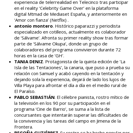
experiencia de telerrealidad en Telecinco tras participar
en el reality ‘Celebrity Game Over’ en la plataforma
digital Mtmad de Mediaset España, y anteriormente en
‘Amor con fianza’ (Netflix) .
antonio montero
. Histórico paparazzi y periodista
especializado en cotilleos, actualmente es colaborador
de ‘Sálvame’. Afronta su primer reality show tras formar
parte de ‘Sálvame Okupa’, donde un grupo de
colaboradores del programa convivieron durante 72
horas en la casa de ‘GH’.
TANIA DENIZ
. Protagonista de la quinta edición de ‘La
Isla de las Tentaciones’, la canaria, que puso a prueba su
relación con Samuel y acabó cayendo en la tentación y
dejando sola la experiencia, dejará de lado los lujos de
Villa Playa para afrontar el día a día en el medio rural de
El Paraíso.
PABLO SEBASTIÁN
. El célebre pianista, rostro mítico de
la televisión en los 90 por su participación en el
programa ‘Cine de Barrio’, se suma a la lista de
concursantes que intentarán superar las dificultades de
la convivencia y las tareas del campo en Jimena de la
Frontera.
BEGOÑA GUTIÉRREZ
. Su rostro se ha hecho popular por