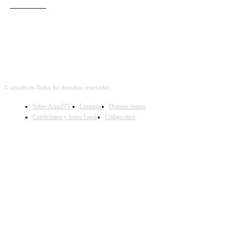
Audiencias
© actualtv.es-Todos los derechos reservados.
Sobre ActualTV
Contacto
Quiénes somos
Condiciones y Aviso Legal
Código ético