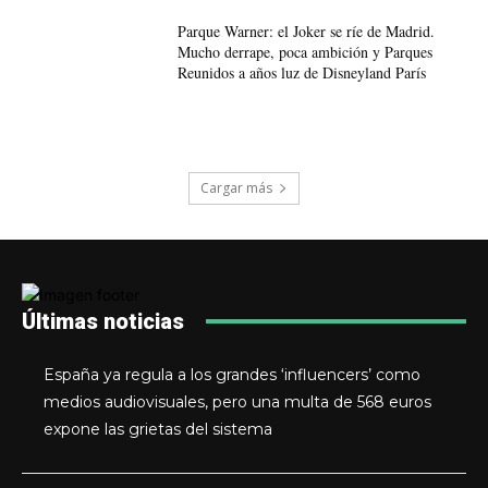
Parque Warner: el Joker se ríe de Madrid.
Mucho derrape, poca ambición y Parques
Reunidos a años luz de Disneyland París
Cargar más
Últimas noticias
España ya regula a los grandes ‘influencers’ como
medios audiovisuales, pero una multa de 568 euros
expone las grietas del sistema