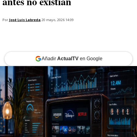
antes no existían
Por
José Luis Labreda
20 mayo, 2026 14:09
Añadir
ActualTV
en Google