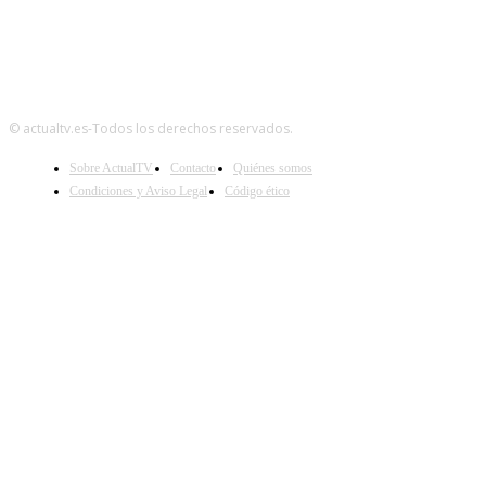
© actualtv.es-Todos los derechos reservados.
Sobre ActualTV
Contacto
Quiénes somos
Condiciones y Aviso Legal
Código ético