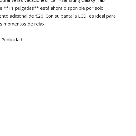
 durante las vacaciones? La **Samsung Galaxy Tab
de **11 pulgadas** está ahora disponible por solo
nto adicional de €20. Con su pantalla LCD, es ideal para
tus momentos de relax.
Publicidad