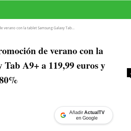
MAS
SERIES
CINE
TEATRO
NEGOCIO
REDES
MORE
e verano con la tablet Samsung Galaxy Tab...
promoción de verano con la
 Tab A9+ a 119,99 euros y
l 80%
Añadir
ActualTV
en Google