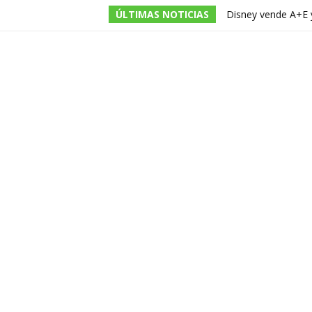
ÚLTIMAS NOTICIAS
Disney vende A+E y
imperio audiovisua