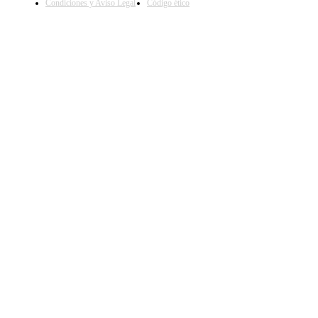
Condiciones y Aviso Legal
Código ético