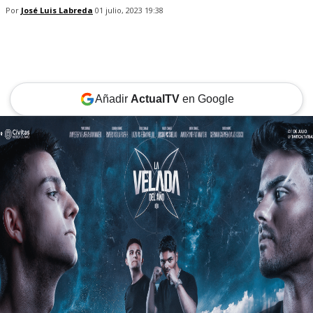
Por
José Luis Labreda
01 julio, 2023 19:38
Añadir
ActualTV
en Google