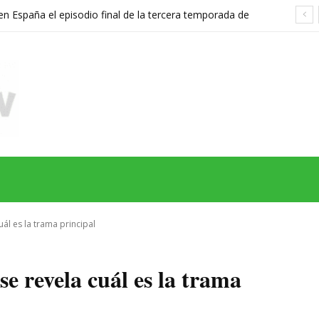
 España el episodio final de la tercera temporada de
n’ a esta fecha y hora
MAS
SERIES
CINE
TEATRO
NEGOCIO
REDES
MORE
ál es la trama principal
e revela cuál es la trama