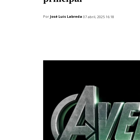
Por
José Luis Labreda
07 abril, 2025 16:18