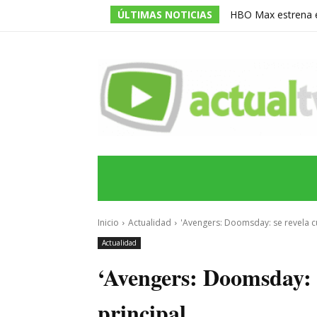
ÚLTIMAS NOTICIAS
HBO Max estrena en
‘La Casa del Dragó
INICIO
ÚLTIMAS NOTICIAS
PROGRA
Inicio
Actualidad
'Avengers: Doomsday: se revela cu
Actualidad
‘Avengers: Doomsday: s
principal