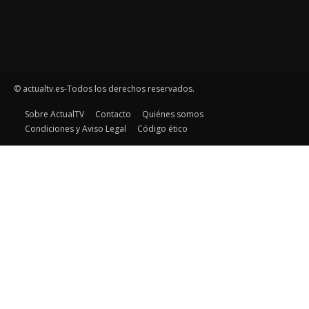
© actualtv.es-Todos los derechos reservados.
Sobre ActualTV
Contacto
Quiénes somos
Condiciones y Aviso Legal
Código ético