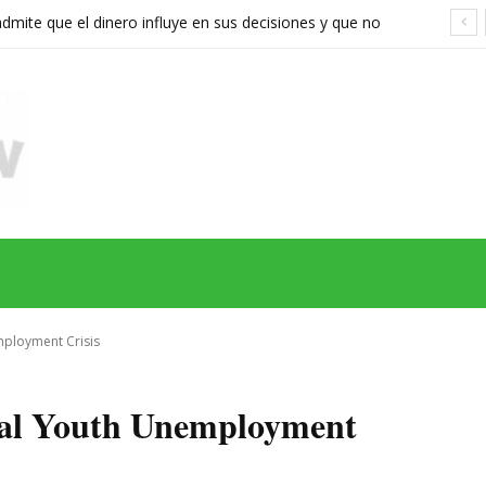
ite que el dinero influye en sus decisiones y que no
stán a la altura
MAS
SERIES
CINE
TEATRO
NEGOCIO
REDES
MORE
ployment Crisis
bal Youth Unemployment