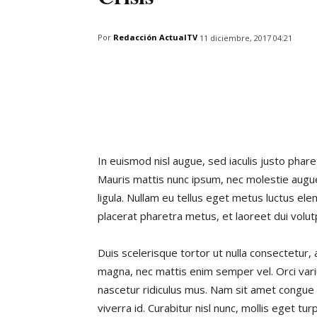
Por
Redacción ActualTV
11 diciembre, 2017 04:21
In euismod nisl augue, sed iaculis justo phare
Mauris mattis nunc ipsum, nec molestie augu
ligula. Nullam eu tellus eget metus luctus el
placerat pharetra metus, et laoreet dui volut
Duis scelerisque tortor ut nulla consectetur, 
magna, nec mattis enim semper vel. Orci var
nascetur ridiculus mus. Nam sit amet congue 
viverra id. Curabitur nisl nunc, mollis eget tu