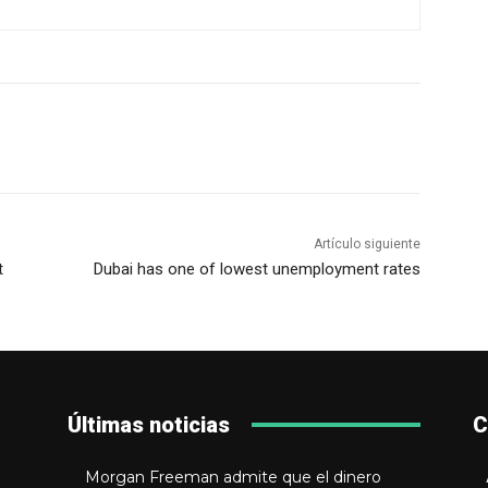
Artículo siguiente
t
Dubai has one of lowest unemployment rates
Últimas noticias
C
Morgan Freeman admite que el dinero