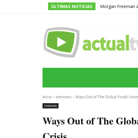
ÚLTIMAS NOTICIAS
Morgan Freeman adm
todos los guiones e
INICIO
ÚLTIMAS NOTICIAS
PROGRA
Inicio
tvmovies
Ways Out of The Global Youth Unem
tvmovies
Ways Out of The Glo
Crisis