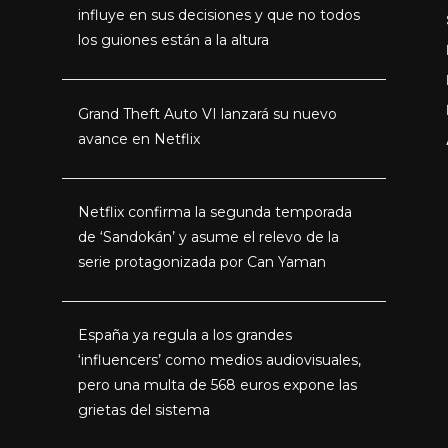
influye en sus decisiones y que no todos
los guiones están a la altura
Grand Theft Auto VI lanzará su nuevo
avance en Netflix
Netflix confirma la segunda temporada
de ‘Sandokán’ y asume el relevo de la
serie protagonizada por Can Yaman
España ya regula a los grandes
‘influencers’ como medios audiovisuales,
pero una multa de 568 euros expone las
grietas del sistema