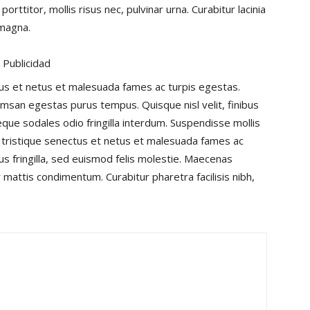
porttitor, mollis risus nec, pulvinar urna. Curabitur lacinia
 magna.
Publicidad
tus et netus et malesuada fames ac turpis egestas.
msan egestas purus tempus. Quisque nisl velit, finibus
eque sodales odio fringilla interdum. Suspendisse mollis
 tristique senectus et netus et malesuada fames ac
us fringilla, sed euismod felis molestie. Maecenas
mattis condimentum. Curabitur pharetra facilisis nibh,