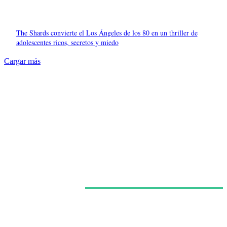
The Shards convierte el Los Ángeles de los 80 en un thriller de
adolescentes ricos, secretos y miedo
Cargar más
Últimas noticias
Netflix confirma la segunda temporada de ‘Sandokán’