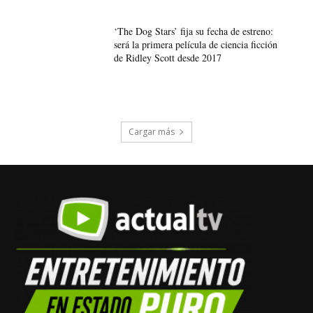
‘The Dog Stars’ fija su fecha de estreno:
será la primera película de ciencia ficción
de Ridley Scott desde 2017
Cargar más