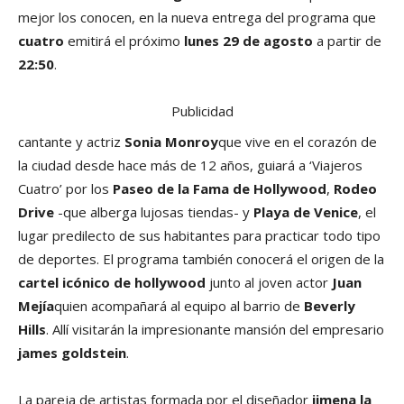
mejor los conocen, en la nueva entrega del programa que
cuatro
emitirá el próximo
lunes 29 de agosto
a partir de
22:50
.
Publicidad
cantante y actriz
Sonia Monroy
que vive en el corazón de
la ciudad desde hace más de 12 años, guiará a ‘Viajeros
Cuatro’ por los
Paseo de la Fama de Hollywood
,
Rodeo
Drive
-que alberga lujosas tiendas- y
Playa de Venice
, el
lugar predilecto de sus habitantes para practicar todo tipo
de deportes. El programa también conocerá el origen de la
cartel icónico de hollywood
junto al joven actor
Juan
Mejía
quien acompañará al equipo al barrio de
Beverly
Hills
. Allí visitarán la impresionante mansión del empresario
james goldstein
.
La pareja de artistas formada por el diseñador
jimena la