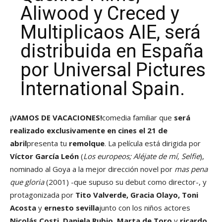
Aliwood y Creced y
Multiplicaos AIE, será
distribuida en España
por Universal Pictures
International Spain.
¡VAMOS DE VACACIONES!
comedia familiar que
será
realizado
exclusivamente en cines el 21 de
abril
presenta tu
remolque
. La película está dirigida por
Víctor García León
(
Los europeos; Aléjate de mí, Selfie
),
nominado al Goya a la mejor dirección novel por
mas pena
que gloria
(2001) -que supuso su debut como director-, y
protagonizada por
Tito Valverde, Gracia Olayo, Toni
Acosta
y
ernesto sevilla
junto con los niños actores
Nicolás Costi, Daniela Rubio, Marta de Toro
y
ricardo