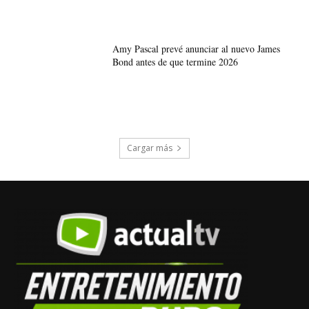
Amy Pascal prevé anunciar al nuevo James
Bond antes de que termine 2026
Cargar más