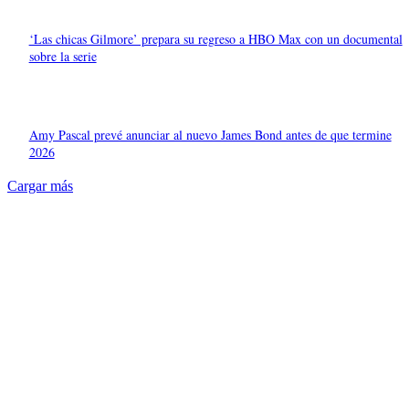
‘Las chicas Gilmore’ prepara su regreso a HBO Max con un documental
sobre la serie
Amy Pascal prevé anunciar al nuevo James Bond antes de que termine
2026
Cargar más