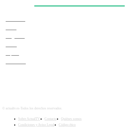
Categorías
Actualidad
Series
Programas
Redes
Esports
Audiencias
© actualtv.es-Todos los derechos reservados.
Sobre ActualTV
Contacto
Quiénes somos
Condiciones y Aviso Legal
Código ético