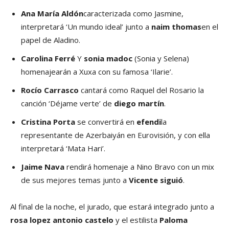
Ana María Aldón
caracterizada como Jasmine,
interpretará ‘Un mundo ideal’ junto a
naim thomas
en el
papel de Aladino.
Carolina Ferré
Y
sonia madoc
(Sonia y Selena)
homenajearán a Xuxa con su famosa ‘Ilarie’.
Rocío Carrasco
cantará como Raquel del Rosario la
canción ‘Déjame verte’ de
diego martín
.
Cristina Porta
se convertirá en
efendi
la
representante de Azerbaiyán en Eurovisión, y con ella
interpretará ‘Mata Hari’.
Jaime Nava
rendirá homenaje a Nino Bravo con un mix
de sus mejores temas junto a
Vicente siguió
.
Al final de la noche, el jurado, que estará integrado junto a
rosa lopez
antonio castelo
y el estilista
Paloma