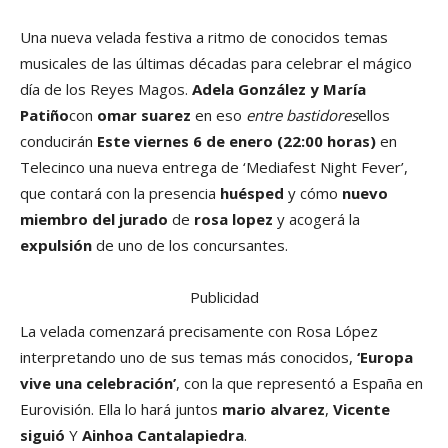
Una nueva velada festiva a ritmo de conocidos temas
musicales de las últimas décadas para celebrar el mágico
día de los Reyes Magos.
Adela González y María
Patiño
con
omar suarez
en eso
entre bastidores
ellos
conducirán
Este viernes 6 de enero (22:00 horas)
en
Telecinco una nueva entrega de ‘Mediafest Night Fever’,
que contará con la presencia
huésped
y cómo
nuevo
miembro del jurado
de
rosa lopez
y acogerá la
expulsión
de uno de los concursantes.
Publicidad
La velada comenzará precisamente con Rosa López
interpretando uno de sus temas más conocidos,
‘Europa
vive una celebración’
, con la que representó a España en
Eurovisión. Ella lo hará juntos
mario alvarez
,
Vicente
siguió
Y
Ainhoa ​​Cantalapiedra
.