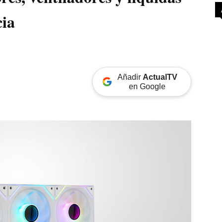
cia
Añadir
ActualTV
en Google