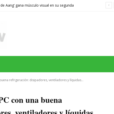
a de Aang’ gana músculo visual en su segunda
orta demasiado el viaje hacia Ba Sing Se
MAS
SERIES
CINE
TEATRO
NEGOCIO
REDES
MORE
ena refrigeración: disipadores, ventiladores y líquidas...
PC con una buena
res, ventiladores y líquidas