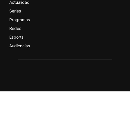
Actualidad
Series
Programas
Redes
Esports
Audiencias
© actualtv.es-Todos los derechos reservados.
Sobre ActualTV
Contacto
Quiénes somos
Condiciones y Aviso Legal
Código ético