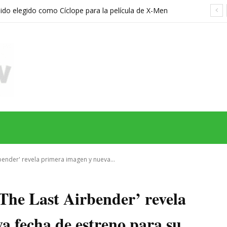
sido elegido como Cíclope para la película de X-Men
hreier
MAS
SERIES
CINE
TEATRO
NEGOCIO
REDES
MORE
bender' revela primera imagen y nueva...
The Last Airbender’ revela
a fecha de estreno para su