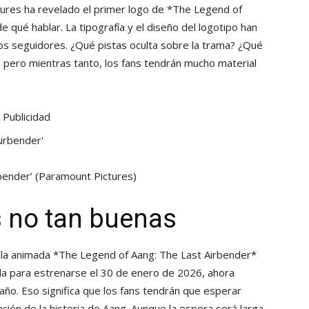
ures ha revelado el primer logo de *The Legend of
 qué hablar. La tipografía y el diseño del logotipo han
los seguidores. ¿Qué pistas oculta sobre la trama? ¿Qué
rá, pero mientras tanto, los fans tendrán mucho material
Publicidad
rbender’
(Paramount Pictures)
as no tan buenas
ula animada *The Legend of Aang: The Last Airbender*
a para estrenarse el 30 de enero de 2026, ahora
 año. Eso significa que los fans tendrán que esperar
ión de la historia de Aang. Aunque la espera será larga,