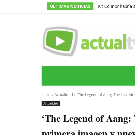
ÚLTIMAS NOTICIAS
Kit Connor habría 
dirigida por Jake Sc
INICIO
ÚLTIMAS NOTICIAS
PROGRA
Inicio
Actualidad
'The Legend of Aang: The Last Air
Actualidad
‘The Legend of Aang: 
primera imagen y nuev