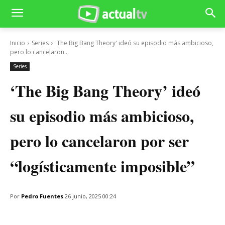
Inicio
Series
'The Big Bang Theory' ideó su episodio más ambicioso,
pero lo cancelaron...
Series
‘The Big Bang Theory’ ideó
su episodio más ambicioso,
pero lo cancelaron por ser
“logísticamente imposible”
Por
Pedro Fuentes
26 junio, 2025 00:24