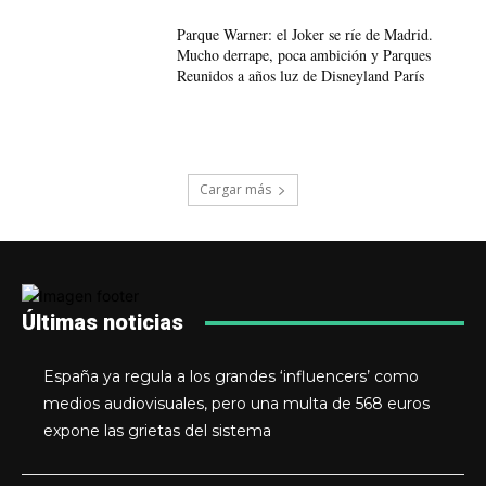
Parque Warner: el Joker se ríe de Madrid.
Mucho derrape, poca ambición y Parques
Reunidos a años luz de Disneyland París
Cargar más
Últimas noticias
España ya regula a los grandes ‘influencers’ como
medios audiovisuales, pero una multa de 568 euros
expone las grietas del sistema