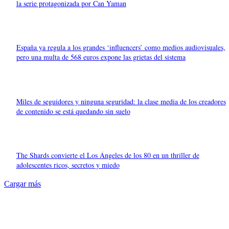
la serie protagonizada por Can Yaman
España ya regula a los grandes ‘influencers’ como medios audiovisuales,
pero una multa de 568 euros expone las grietas del sistema
Miles de seguidores y ninguna seguridad: la clase media de los creadores
de contenido se está quedando sin suelo
The Shards convierte el Los Ángeles de los 80 en un thriller de
adolescentes ricos, secretos y miedo
Cargar más