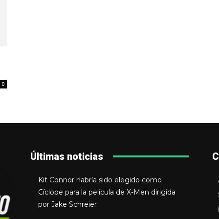
0
Últimas noticias
C
Kit Connor habría sido elegido como
Cíclope para la película de X-Men dirigida
por Jake Schreier