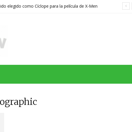
sido elegido como Cíclope para la película de X-Men
hreier
MAS
SERIES
CINE
TEATRO
NEGOCIO
REDES
MORE
eographic