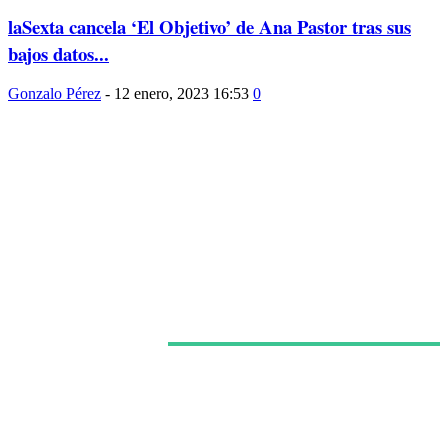
laSexta cancela ‘El Objetivo’ de Ana Pastor tras sus
bajos datos...
Gonzalo Pérez
-
12 enero, 2023 16:53
0
Últimas noticias
HBO Max estrena en España el episodio final de la
tercera temporada de ‘La Casa del Dragón’ a esta
fecha y hora