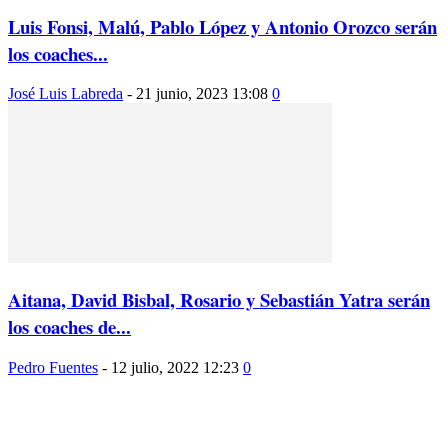
Luis Fonsi, Malú, Pablo López y Antonio Orozco serán
los coaches...
José Luis Labreda
-
21 junio, 2023 13:08
0
Aitana, David Bisbal, Rosario y Sebastián Yatra serán
los coaches de...
Pedro Fuentes
-
12 julio, 2022 12:23
0