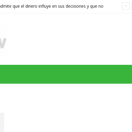
ite que el dinero influye en sus decisiones y que no
stán a la altura
MAS
SERIES
CINE
TEATRO
NEGOCIO
REDES
MORE