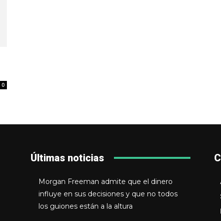
0
Últimas noticias
C
Morgan Freeman admite que el dinero
influye en sus decisiones y que no todos
los guiones están a la altura