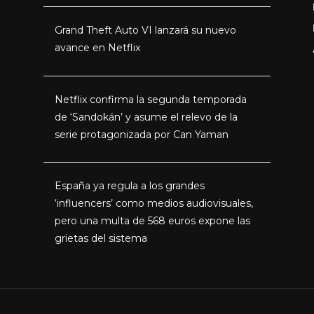
Grand Theft Auto VI lanzará su nuevo
avance en Netflix
Netflix confirma la segunda temporada
de ‘Sandokán’ y asume el relevo de la
serie protagonizada por Can Yaman
España ya regula a los grandes
‘influencers’ como medios audiovisuales,
pero una multa de 568 euros expone las
grietas del sistema