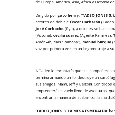
de Europa, América, Asia, África y Oceanía d
Dirigido por
gato henry
,
‘TADEO JONES 3.
actores de doblaje
Óscar Barberán
(Tadeo 
José Corbacho
(Ryu), a quienes se han su
(Victoria),
cecilia suarez
(Agente Ramírez),
Amón-Ah, alias “Ramona”),
manuel burque
(M
voz por primera vez en un largometraje a su 
A Tadeo le encantaría que sus compañeros 
termina armando un lío: destruye un sarcófag
sus amigos, Mami, Jeff y Belzoni. Con todos 
emprenderá un vuelo lleno de aventuras, que 
encontrar la manera de acabar con la maldici
‘TADEO JONES 3. LA MESA ESMERALDA’
ha 