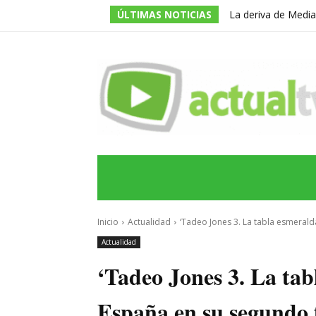
ÚLTIMAS NOTICIAS
La deriva de Media
televisivo en un g
INICIO
ÚLTIMAS NOTICIAS
PROGRA
Inicio
Actualidad
‘Tadeo Jones 3. La tabla esmeralda
Actualidad
‘Tadeo Jones 3. La tab
España en su segundo f