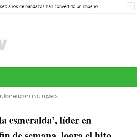
set: años de bandazos han convertido un imperio
rupo que ya no sabe qué quiere ser
MAS
SERIES
CINE
TEATRO
NEGOCIO
REDES
MORE
’, líder en España en su segundo...
la esmeralda’, líder en
in de semana, logra el hito