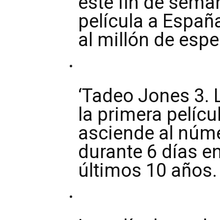
este fin de seman
película a Españ
al millón de esp
‘Tadeo Jones 3. 
la primera pelíc
asciende al núm
durante 6 días en
últimos 10 años.