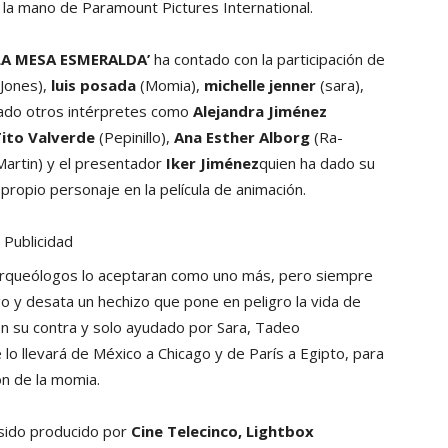
e la mano de Paramount Pictures International.
 LA MESA ESMERALDA’
ha contado con la participación de
Jones),
luis posada
(Momia),
michelle jenner
(sara),
mado otros intérpretes como
Alejandra Jiménez
Tito Valverde
(Pepinillo),
Ana Esther Alborg
(Ra-
artin) y el presentador
Iker Jiménez
quien ha dado su
propio personaje en la película de animación.
Publicidad
arqueólogos lo aceptaran como uno más, pero siempre
o y desata un hechizo que pone en peligro la vida de
en su contra y solo ayudado por Sara, Tadeo
lo llevará de México a Chicago y de París a Egipto, para
ón de la momia.
sido producido por
Cine Telecinco, Lightbox