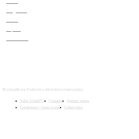
Series
Programas
Redes
Esports
Audiencias
© actualtv.es-Todos los derechos reservados.
Sobre ActualTV
Contacto
Quiénes somos
Condiciones y Aviso Legal
Código ético