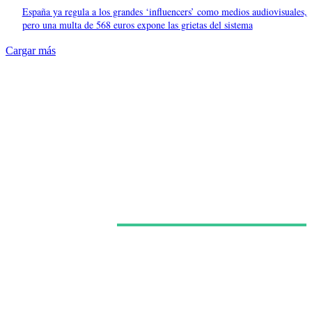
España ya regula a los grandes ‘influencers’ como medios audiovisuales,
pero una multa de 568 euros expone las grietas del sistema
Cargar más
Últimas noticias
Morgan Freeman admite que el dinero influye en sus
decisiones y que no todos los guiones están a la
altura