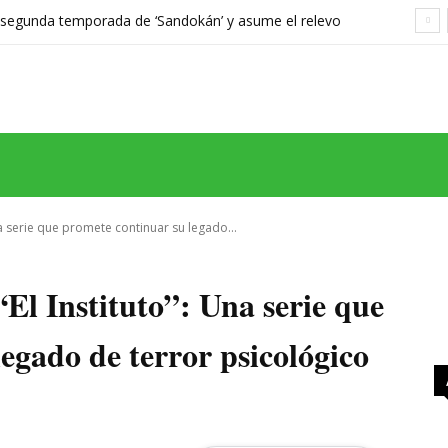
a segunda temporada de ‘Sandokán’ y asume el relevo
gonizada por Can Yaman
MAS
SERIES
CINE
TEATRO
NEGOCIO
REDES
MORE
na serie que promete continuar su legado...
El Instituto”: Una serie que
egado de terror psicológico