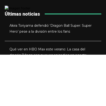
Últimas noticias
Akira Toriyama defendió ‘Dragon Ball Super: Super
Hero’ pese a la división entre los fans
Qué ver en HBO Max este verano: La casa del
dragón 3 llega con nuevos episodios en agosto
Bella Thorne escribirá y dirigirá ‘Spring Breakers 2’,
que busca nuevos protagonistas
La deriva de Mediaset: años de bandazos han
convertido un imperio televisivo en un grupo que ya