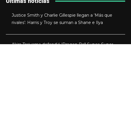
Últimas noticias
Justice Smith y Charlie Gillespie llegan a ‘Más que
rivales’: Harris y Troy se suman a Shane e Ilya
Akira Toriyama defendió ‘Dragon Ball Super: Super
Hero’ pese a la división entre los fans
Qué ver en HBO Max este verano: La casa del
dragón 3 llega con nuevos episodios en agosto
Bella Thorne escribirá y dirigirá ‘Spring Breakers 2’,
que busca nuevos protagonistas
Categorías