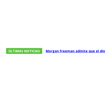
ÚLTIMAS NOTICIAS
Morgan Freeman admite que el dine
que no todos los guiones están a l