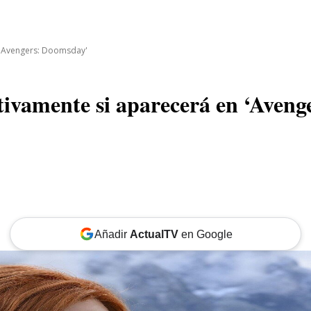
CINE
TEATRO
NEGOCIO
REDES
MORE
n 'Avengers: Doomsday'
itivamente si aparecerá en ‘Aven
Añadir
ActualTV
en Google