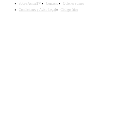
Sobre ActualTV
Contacto
Quiénes somos
Condiciones y Aviso Legal
Código ético