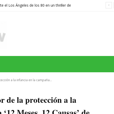
e el Los Ángeles de los 80 en un thriller de
, secretos y miedo
MAS
SERIES
CINE
TEATRO
NEGOCIO
REDES
MORE
cción a la infancia en la campaña...
 de la protección a la
 ‘12 Meses, 12 Causas’ de