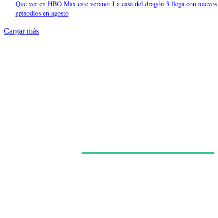
Qué ver en HBO Max este verano: La casa del dragón 3 llega con nuevos
episodios en agosto
Cargar más
Últimas noticias
HBO Max estrena en España el episodio final de la
tercera temporada de ‘La Casa del Dragón’ a esta
fecha y hora