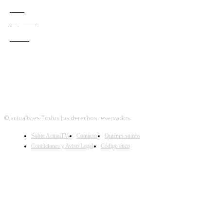
Cine
Negocio
Teatro
© actualtv.es-Todos los derechos reservados.
Sobre ActualTV
Contacto
Quiénes somos
Condiciones y Aviso Legal
Código ético