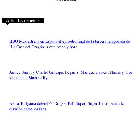
Artículos recientes
HBO Max estrena en España el episodio final de la tercera temporada de
‘La Casa del Dragón’ a esta fecha y hora
Justice Smith y Charlie Gillespie llegan a ‘Más que rivales’: Harris y Tro
se suman a Shane e Ilya
Akira Toriyama defendió ‘Dragon Ball Super: Super Hero’ pese a la
división entre los fans