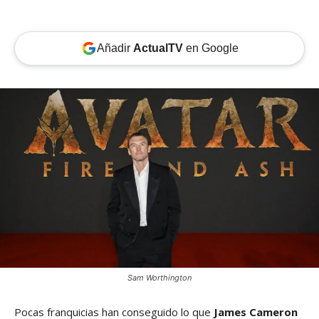
Añadir
ActualTV
en Google
Sam Worthington
Pocas franquicias han conseguido lo que
James Cameron