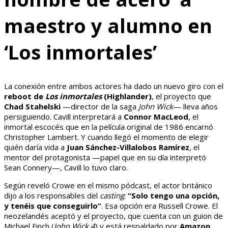
maestro y alumno en
‘Los inmortales’
La conexión entre ambos actores ha dado un nuevo giro con el
reboot de
Los inmortales
(Highlander)
, el proyecto que
Chad Stahelski
—director de la saga
John Wick
— lleva años
persiguiendo. Cavill interpretará a
Connor MacLeod
, el
inmortal escocés que en la película original de 1986 encarnó
Christopher Lambert. Y cuando llegó el momento de elegir
quién daría vida a
Juan Sánchez-Villalobos Ramírez
, el
mentor del protagonista —papel que en su día interpretó
Sean Connery—, Cavill lo tuvo claro.
Según reveló Crowe en el mismo pódcast, el actor británico
dijo a los responsables del
casting
:
“Solo tengo una opción,
y tenéis que conseguirlo”
. Esa opción era Russell Crowe. El
neozelandés aceptó y el proyecto, que cuenta con un guion de
Michael Finch (
John Wick 4
) y está respaldado por
Amazon