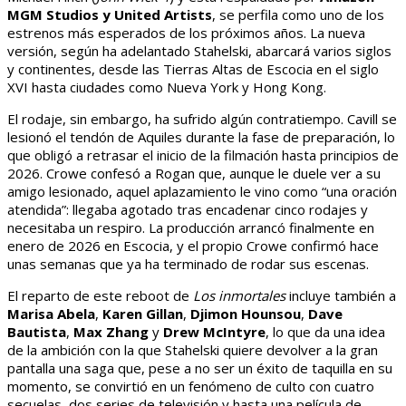
MGM Studios y United Artists
, se perfila como uno de los
estrenos más esperados de los próximos años. La nueva
versión, según ha adelantado Stahelski, abarcará varios siglos
y continentes, desde las Tierras Altas de Escocia en el siglo
XVI hasta ciudades como Nueva York y Hong Kong.
El rodaje, sin embargo, ha sufrido algún contratiempo. Cavill se
lesionó el tendón de Aquiles durante la fase de preparación, lo
que obligó a retrasar el inicio de la filmación hasta principios de
2026. Crowe confesó a Rogan que, aunque le duele ver a su
amigo lesionado, aquel aplazamiento le vino como “una oración
atendida”: llegaba agotado tras encadenar cinco rodajes y
necesitaba un respiro. La producción arrancó finalmente en
enero de 2026 en Escocia, y el propio Crowe confirmó hace
unas semanas que ya ha terminado de rodar sus escenas.
El reparto de este reboot de
Los inmortales
incluye también a
Marisa Abela
,
Karen Gillan
,
Djimon Hounsou
,
Dave
Bautista
,
Max Zhang
y
Drew McIntyre
, lo que da una idea
de la ambición con la que Stahelski quiere devolver a la gran
pantalla una saga que, pese a no ser un éxito de taquilla en su
momento, se convirtió en un fenómeno de culto con cuatro
secuelas, dos series de televisión y hasta una película de