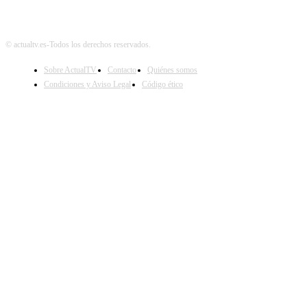
© actualtv.es-Todos los derechos reservados.
Sobre ActualTV
Contacto
Quiénes somos
Condiciones y Aviso Legal
Código ético