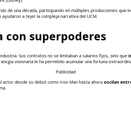
ark
(Disney)
más de una década, participando en múltiples producciones que i
 ayudaron a tejer la compleja narrativa del UCM.
a con superpoderes
ndustria. Sus contratos no se limitaban a salarios fijos, sino que
i
rategia visionaria le ha permitido acumular una fortuna extraordina
Publicidad
 del actor desde su debut como Iron Man hasta ahora
oscilan entr
sma.