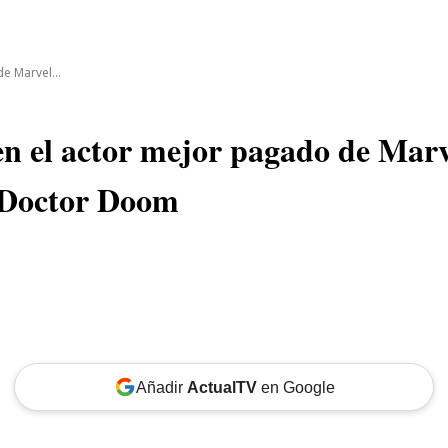
CINE
TEATRO
NEGOCIO
REDES
MORE
e Marvel...
en el actor mejor pagado de Marv
o Doctor Doom
Añadir
ActualTV
en Google