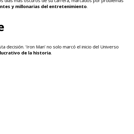
los días más oscuros de su carrera, marcados por problemas
ntes y millonarias del entretenimiento
.
e
 decisión. ‘Iron Man’ no solo marcó el inicio del Universo
ucrativo de la historia
.