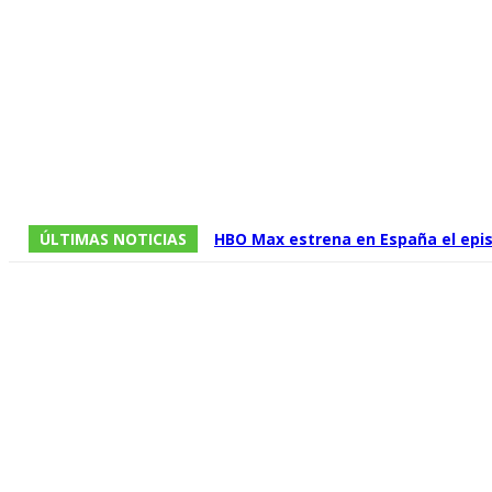
ÚLTIMAS NOTICIAS
HBO Max estrena en España el episo
temporada de ‘La Casa del Dragón’