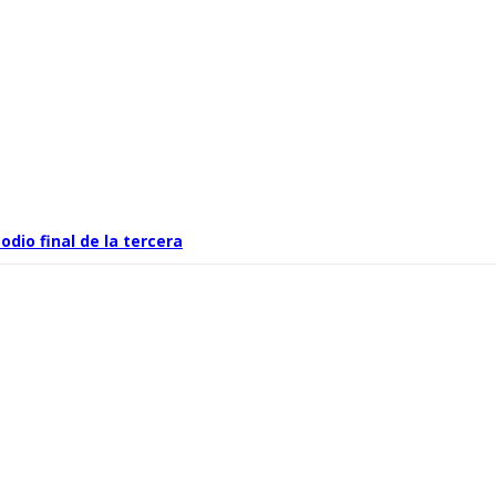
dio final de la tercera
 a esta fecha y hora