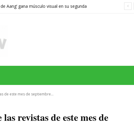
a de Aang’ gana músculo visual en su segunda
orta demasiado el viaje hacia Ba Sing Se
MAS
SERIES
CINE
TEATRO
NEGOCIO
REDES
MORE
tas de este mes de septiembre...
e las revistas de este mes de