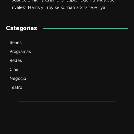
Justice Smith y Charlie Gillespie llegan a ‘Más que
rivales’: Harris y Troy se suman a Shane e Ilya
Categorías
Series
Programas
Redes
Cine
Negocio
Teatro