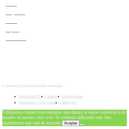
Series
Programas
Redes
Esports
Audiencias
© actualtv.es-Todos los derechos reservados.
Sobre ActualTV
Contacto
Quiénes somos
Condiciones y Aviso Legal
Código ético
Utilizamos cookies para asegurar que damos la mejor experiencia al
usuario en nuestro sitio web. Si continúa utilizando este sitio
asumiremos que está de acuerdo.
Aceptar