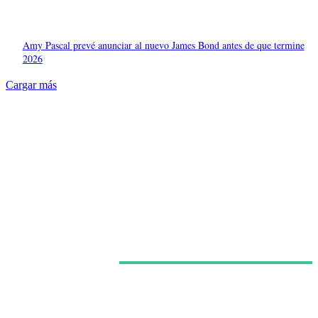
Amy Pascal prevé anunciar al nuevo James Bond antes de que termine
2026
Cargar más
Últimas noticias
Kit Connor habría sido elegido como Cíclope para la