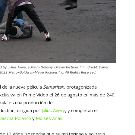
 by Julius Avery, a Metro Goldwyn Mayer Pictures film. Credit: Daniel
022 Metro-Goldwyn-Mayer Pictures Inc. All Rights Reserved.
l de la nueva película
Samaritan
, protagonizada
xclusiva en Prime Video el 26 de agosto en más de 240
ícula es una producción de
uction, dirigida por
Julius Avery
, y completan el
Dascha Polanco
y
Moises Arias
.
de 13 años, sospecha que su misterioso y solitario