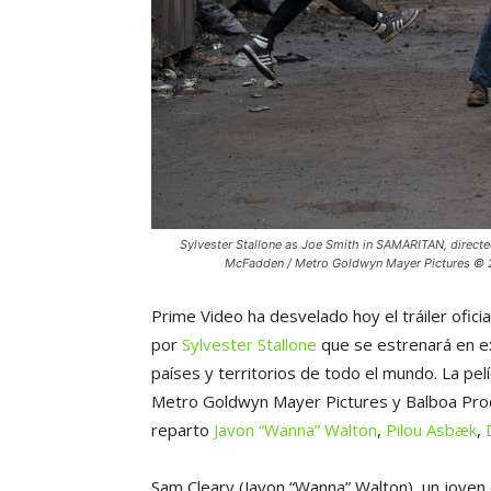
Sylvester Stallone as Joe Smith in SAMARITAN, directed
McFadden / Metro Goldwyn Mayer Pictures © 2
Prime Video ha desvelado hoy el tráiler oficia
por
Sylvester Stallone
que se estrenará en e
países y territorios de todo el mundo. La pel
Metro Goldwyn Mayer Pictures y Balboa Prod
reparto
Javon “Wanna” Walton
,
Pilou Asbæk
,
Sam Cleary (Javon “Wanna” Walton), un joven 