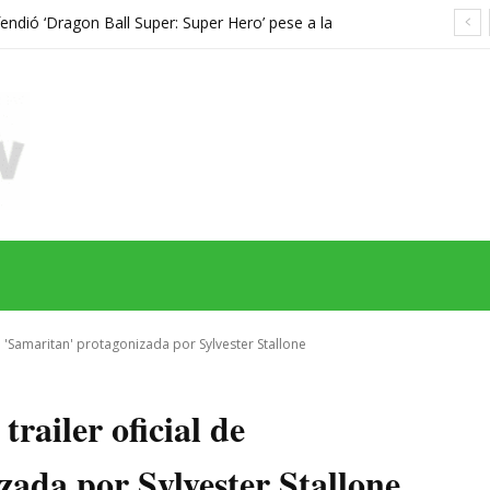
endió ‘Dragon Ball Super: Super Hero’ pese a la
ans
MAS
SERIES
CINE
TEATRO
NEGOCIO
REDES
MORE
de 'Samaritan' protagonizada por Sylvester Stallone
trailer oficial de
ada por Sylvester Stallone