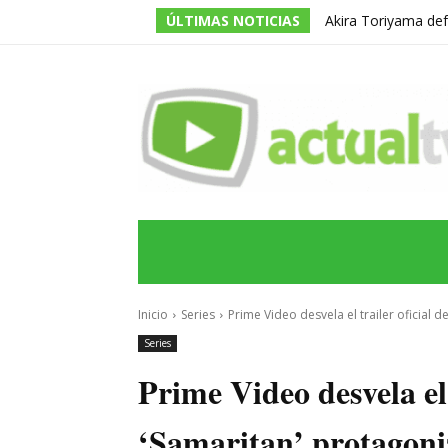
ÚLTIMAS NOTICIAS
Akira Toriyama def
división entre los f
INICIO
ÚLTIMAS NOTICIAS
PROGRA
Inicio
Series
Prime Video desvela el trailer oficial 
Series
Prime Video desvela el 
‘Samaritan’ protagoniz