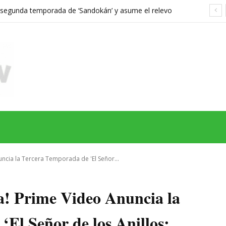
a segunda temporada de ‘Sandokán’ y asume el relevo
gonizada por Can Yaman
MAS
SERIES
CINE
TEATRO
NEGOCIO
REDES
MORE
ncia la Tercera Temporada de 'El Señor...
a! Prime Video Anuncia la
El Señor de los Anillos: