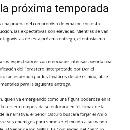
 la próxima temporada
es una prueba del compromiso de Amazon con esta
ucción, las expectativas son elevadas. Mientras se van
protagonistas de esta próxima entrega, el entusiasmo
 a los espectadores con emociones intensas, siendo una
tificación del Forastero (interpretado por Daniel
, tan esperada por los fanáticos desde el inicio, abre
umentales para la siguiente entrega.
ron, quien va emergiendo como una figura poderosa en la
 la tercera temporada se enfocará en “el clímax de la
e la narrativa, el Señor Oscuro buscará forjar el Anillo
sobre sus enemigos para someter el mundo a su mando.
e ‘El Señor de los Anillos: La Comunidad del Anillo’, lo