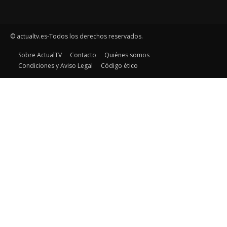
© actualtv.es-Todos los derechos reservados.
Sobre ActualTV
Contacto
Quiénes somos
Condiciones y Aviso Legal
Código ético