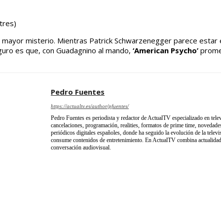
tres)
l mayor misterio. Mientras Patrick Schwarzenegger parece estar en
eguro es que, con Guadagnino al mando,
‘American Psycho’
promet
Pedro Fuentes
https://actualtv.es/author/pfuentes/
Pedro Fuentes es periodista y redactor de ActualTV especializado en telev
cancelaciones, programación, realities, formatos de prime time, novedades
periódicos digitales españoles, donde ha seguido la evolución de la televi
consume contenidos de entretenimiento. En ActualTV combina actualidad, 
conversación audiovisual.