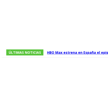
ÚLTIMAS NOTICIAS
HBO Max estrena en España el episo
temporada de ‘La Casa del Dragón’