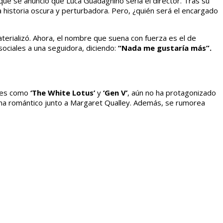
ue se anunció que Luca Guadagnino sería el director. Tras su
 historia oscura y perturbadora. Pero, ¿quién será el encargado
aterializó. Ahora, el nombre que suena con fuerza es el de
ociales a una seguidora, diciendo:
“Nada me gustaría más”.
ries como
‘The White Lotus’
y
‘Gen V’
, aún no ha protagonizado
ma romántico junto a Margaret Qualley. Además, se rumorea