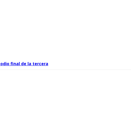
dio final de la tercera
 a esta fecha y hora