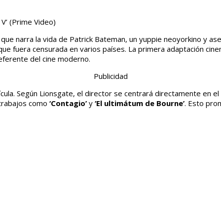
 V’
(Prime Video)
 que narra la vida de Patrick Bateman, un yuppie neoyorkino y ase
a que fuera censurada en varios países. La primera adaptación cin
referente del cine moderno.
Publicidad
la. Según Lionsgate, el director se centrará directamente en el 
r trabajos como
‘Contagio’
y
‘El ultimátum de Bourne’
. Esto pro