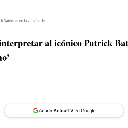
CINE
TEATRO
NEGOCIO
REDES
MORE
ck Bateman en la versión de...
nterpretar al icónico Patrick Ba
ho’
Añadir
ActualTV
en Google