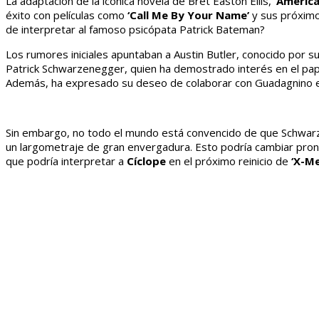
La adaptación de la icónica novela de Bret Easton Ellis,
‘America
éxito con películas como
‘Call Me By Your Name’
y sus próxim
de interpretar al famoso psicópata Patrick Bateman?
Los rumores iniciales apuntaban a Austin Butler, conocido por su
Patrick Schwarzenegger, quien ha demostrado interés en el pape
Además, ha expresado su deseo de colaborar con Guadagnino e
Sin embargo, no todo el mundo está convencido de que Schwarz
un largometraje de gran envergadura. Esto podría cambiar pront
que podría interpretar a
Cíclope
en el próximo reinicio de
‘X-Me