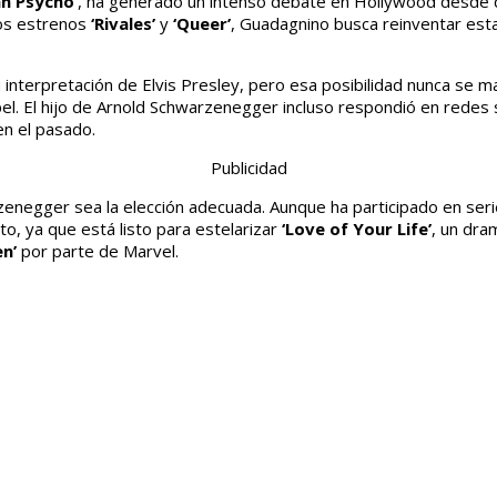
n Psycho’
, ha generado un intenso debate en Hollywood desde q
os estrenos
‘Rivales’
y
‘Queer’
, Guadagnino busca reinventar esta
 interpretación de Elvis Presley, pero esa posibilidad nunca se m
l. El hijo de Arnold Schwarzenegger incluso respondió en redes s
n el pasado.
Publicidad
enegger sea la elección adecuada. Aunque ha participado en se
o, ya que está listo para estelarizar
‘Love of Your Life’
, un dra
n’
por parte de Marvel.