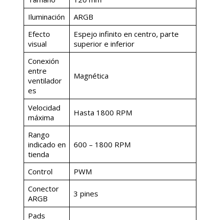
Iluminación
ARGB
Efecto
Espejo infinito en centro, parte
visual
superior e inferior
Conexión
entre
Magnética
ventilador
es
Velocidad
Hasta 1800 RPM
máxima
Rango
indicado en
600 – 1800 RPM
tienda
Control
PWM
Conector
3 pines
ARGB
Pads