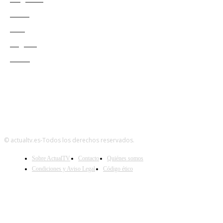
Redes
Cine
Negocio
Teatro
© actualtv.es-Todos los derechos reservados.
Sobre ActualTV
Contacto
Quiénes somos
Condiciones y Aviso Legal
Código ético