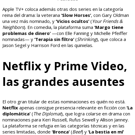
Apple TV+ coloca además otras dos series en la categoría
reina del drama: la veterana
‘Slow Horses’
, con Gary Oldman
una vez más nominado, y
‘Vicios ocultos’
(
Your Friends &
Neighbors
). En comedia, la plataforma suma
‘Margo tiene
problemas de dinero’
—con Elle Fanning y Michelle Pfeiffer
nominadas— y
‘Terapia sin filtro’
(
Shrinking
), que coloca a
Jason Segel y Harrison Ford en las quinielas.
Netflix y Prime Video,
las grandes ausentes
El otro gran titular de estas nominaciones es quién no está.
Netflix
apenas consigue presencia relevante en ficción con
‘La
diplomática’
(
The Diplomat
), que logra colarse en drama con
nominaciones para Keri Russell, Rufus Sewell y Allison Janney.
La plataforma se refugia en las categorías técnicas y en las
series limitadas, donde
‘Bronca’
(
Beef
) y
‘La bestia en mí’