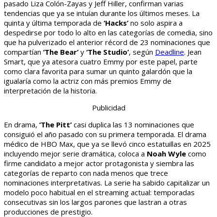
pasado Liza Colón-Zayas y Jeff Hiller, confirman varias
tendencias que ya se intuían durante los últimos meses. La
quinta y última temporada de
‘Hacks’
no solo aspira a
despedirse por todo lo alto en las categorías de comedia, sino
que ha pulverizado el anterior récord de 23 nominaciones que
compartían
‘The Bear’
y
‘The Studio’
, según
Deadline
. Jean
Smart, que ya atesora cuatro Emmy por este papel, parte
como clara favorita para sumar un quinto galardón que la
igualaría como la actriz con más premios Emmy de
interpretación de la historia.
Publicidad
En drama,
‘The Pitt’
casi duplica las 13 nominaciones que
consiguió el año pasado con su primera temporada. El drama
médico de HBO Max, que ya se llevó cinco estatuillas en 2025
incluyendo mejor serie dramática, coloca a
Noah Wyle
como
firme candidato a mejor actor protagonista y siembra las
categorías de reparto con nada menos que trece
nominaciones interpretativas. La serie ha sabido capitalizar un
modelo poco habitual en el streaming actual: temporadas
consecutivas sin los largos parones que lastran a otras
producciones de prestigio.