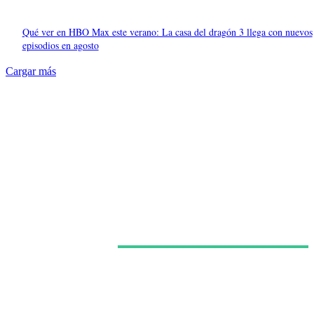
Qué ver en HBO Max este verano: La casa del dragón 3 llega con nuevos
episodios en agosto
Cargar más
Últimas noticias
HBO Max estrena en España el episodio final de la
tercera temporada de ‘La Casa del Dragón’ a esta