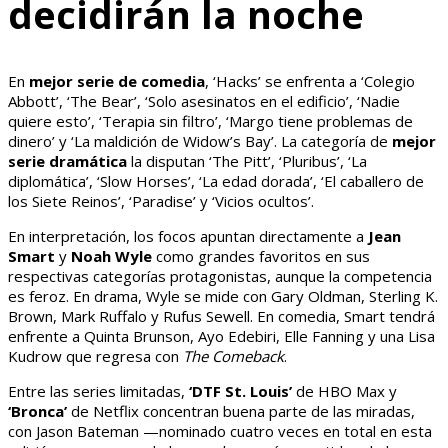
decidirán la noche
En
mejor serie de comedia
, ‘Hacks’ se enfrenta a ‘Colegio
Abbott’, ‘The Bear’, ‘Solo asesinatos en el edificio’, ‘Nadie
quiere esto’, ‘Terapia sin filtro’, ‘Margo tiene problemas de
dinero’ y ‘La maldición de Widow’s Bay’. La categoría de
mejor
serie dramática
la disputan ‘The Pitt’, ‘Pluribus’, ‘La
diplomática’, ‘Slow Horses’, ‘La edad dorada’, ‘El caballero de
los Siete Reinos’, ‘Paradise’ y ‘Vicios ocultos’.
En interpretación, los focos apuntan directamente a
Jean
Smart
y
Noah Wyle
como grandes favoritos en sus
respectivas categorías protagonistas, aunque la competencia
es feroz. En drama, Wyle se mide con Gary Oldman, Sterling K.
Brown, Mark Ruffalo y Rufus Sewell. En comedia, Smart tendrá
enfrente a Quinta Brunson, Ayo Edebiri, Elle Fanning y una Lisa
Kudrow que regresa con
The Comeback
.
Entre las series limitadas,
‘DTF St. Louis’
de HBO Max y
‘Bronca’
de Netflix concentran buena parte de las miradas,
con Jason Bateman —nominado cuatro veces en total en esta