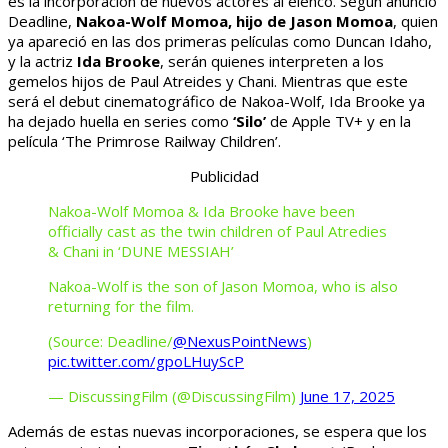
es la incorporación de nuevos actores al elenco. Según anunció
Deadline,
Nakoa-Wolf Momoa, hijo de Jason Momoa
, quien
ya apareció en las dos primeras películas como Duncan Idaho,
y la actriz
Ida Brooke
, serán quienes interpreten a los
gemelos hijos de Paul Atreides y Chani. Mientras que este
será el debut cinematográfico de Nakoa-Wolf, Ida Brooke ya
ha dejado huella en series como
‘Silo’
de Apple TV+ y en la
película ‘The Primrose Railway Children’.
Publicidad
Nakoa-Wolf Momoa & Ida Brooke have been
officially cast as the twin children of Paul Atredies
& Chani in ‘DUNE MESSIAH’
Nakoa-Wolf is the son of Jason Momoa, who is also
returning for the film.
(Source: Deadline/
@NexusPointNews
)
pic.twitter.com/gpoLHuyScP
— DiscussingFilm (@DiscussingFilm)
June 17, 2025
Además de estas nuevas incorporaciones, se espera que los