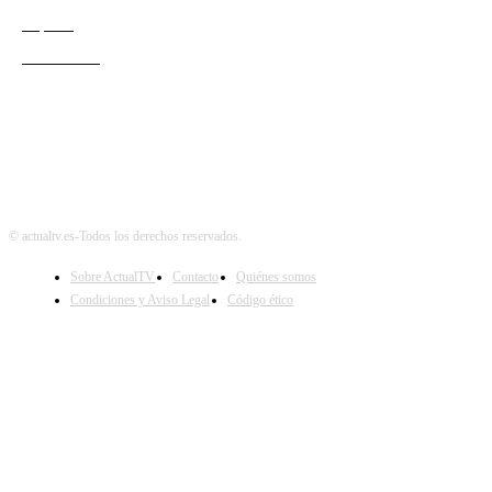
Esports
Audiencias
© actualtv.es-Todos los derechos reservados.
Sobre ActualTV
Contacto
Quiénes somos
Condiciones y Aviso Legal
Código ético