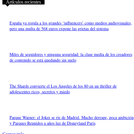
Artículos recientes
España ya regula a los grandes ‘influencers’ como medios audiovisuales,
pero una multa de 568 euros expone las grietas del sistema
Miles de seguidores y ninguna seguridad: la clase media de los creadores
de contenido se está quedando sin suelo
The Shards convierte el Los Ángeles de los 80 en un thriller de
adolescentes ricos, secretos y miedo
Parque Warner: el Joker se ríe de Madrid. Mucho derrape, poca ambición
y Parques Reunidos a años luz de Disneyland París